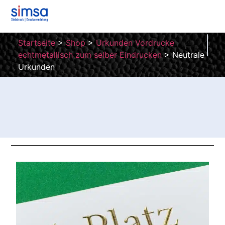
Startseite
>
Shop
>
Urkunden Vordrucke
echtmetallisch zum selber Eindrucken
>
Neutrale
Urkunden