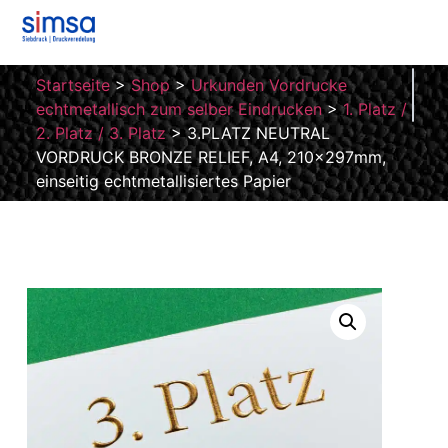
Startseite
>
Shop
>
Urkunden Vordrucke
echtmetallisch zum selber Eindrucken
>
1. Platz /
2. Platz / 3. Platz
>
3.PLATZ NEUTRAL
VORDRUCK BRONZE RELIEF, A4, 210x297mm,
einseitig echtmetallisiertes Papier