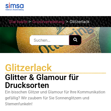
Startseite
>
Druckveredelung
>
Glitzerlack
Glitzerlack
Glitter & Glamour für
Drucksorten
Ein bisschen Glitzer und Glamour für Ihre Kommunikation
gefällig? Wir zaubern für Sie Sonnenglitzern und
Sternenfunkeln!