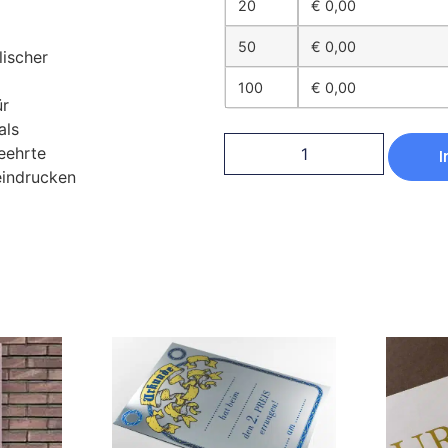
20
€
0,00
50
€
0,00
ischer
100
€
0,00
ür
als
eehrte
I
eindrucken