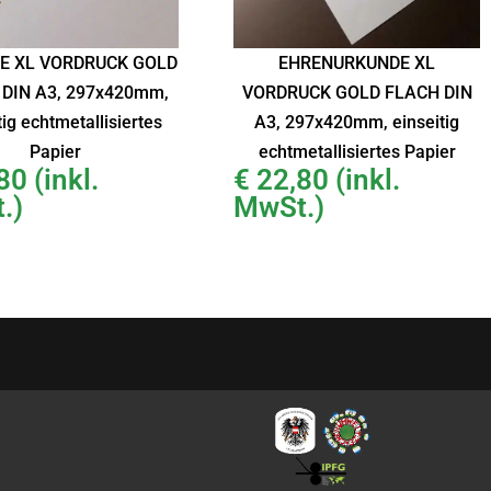
E XL VORDRUCK GOLD
EHRENURKUNDE XL
DIN A3, 297x420mm,
VORDRUCK GOLD FLACH DIN
tig echtmetallisiertes
A3, 297x420mm, einseitig
Papier
echtmetallisiertes Papier
80
(inkl.
€
22,80
(inkl.
.)
MwSt.)