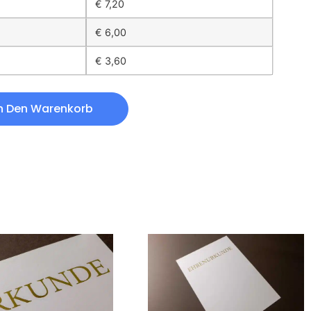
€
7,20
€
6,00
€
3,60
n Den Warenkorb