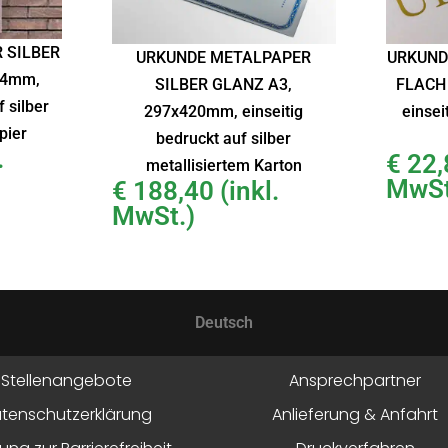
 SILBER
URKUNDE METALPAPER
URKUND
94mm,
SILBER GLANZ A3,
FLACH 
f silber
297x420mm, einseitig
einsei
pier
bedruckt auf silber
.
€
22,
metallisiertem Karton
MwSt
€
188,40
(inkl.
MwSt.)
Deutsch
Stellenangebote
Ansprechpartner
tenschutzerklärung
Anlieferung & Anfahrt