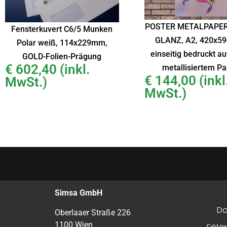
POSTER METALPAPER
Fensterkuvert C6/5 Munken
GLANZ, A2, 420x5
Polar weiß, 114x229mm,
einseitig bedruckt au
GOLD-Folien-Prägung
€
602,40
(inkl.
metallisiertem Pa
€
144,00
(inkl
MwSt.)
MwSt.)
Simsa GmbH
Da
Oberlaaer Straße 226
1100 Wien