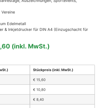
 Jahrestage, Auszeichnungen, Sportevents,
 Vereine
zum Edelmetall
er & Inkjetdrucker für DIN A4 (Einzugschacht für
5,60
(inkl. MwSt.)
MwSt.)
Stückpreis
(inkl. MwSt.)
€
15,60
€
10,80
€
8,40