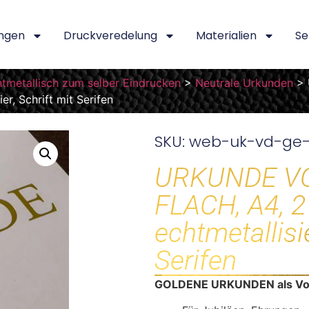
ngen
Druckveredelung
Materialien
Se
tmetallisch zum selber Eindrucken
>
Neutrale Urkunden
>
r, Schrift mit Serifen
SKU: web-uk-vd-ge
URKUNDE V
FLACH, A4, 2
echtmetallisi
Serifen
GOLDENE URKUNDEN als Vor