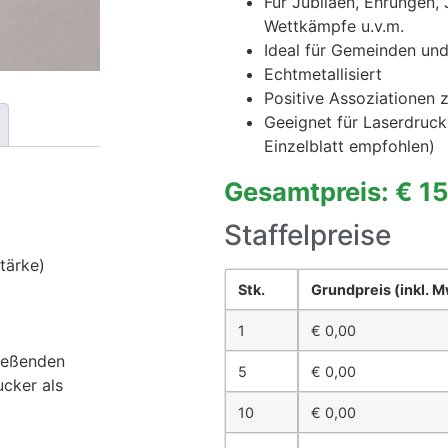
Für Jubiläen, Ehrungen,
Wettkämpfe u.v.m.
Ideal für Gemeinden und
Echtmetallisiert
Positive Assoziationen 
Geeignet für Laserdruck
Einzelblatt empfohlen)
Gesamtpreis: € 1
Staffelpreise
tärke)
Stk.
Grundpreis
(inkl. 
1
€
0,00
ließenden
5
€
0,00
ucker als
10
€
0,00