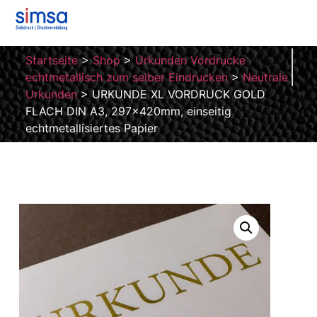
Startseite
>
Shop
>
Urkunden Vordrucke
echtmetallisch zum selber Eindrucken
>
Neutrale
Urkunden
>
URKUNDE XL VORDRUCK GOLD
FLACH DIN A3, 297x420mm, einseitig
echtmetallisiertes Papier