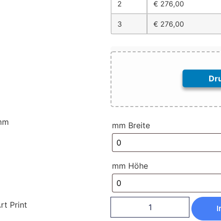
2
€
276,00
3
€
276,00
Dr
mm
mm Breite
mm Höhe
rt Print
I