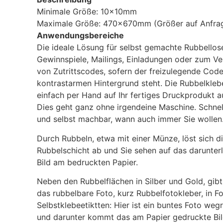
Minimale Größe: 10x10mm
Maximale Größe: 470x670mm (Größer auf Anfra
Anwendungsbereiche
Die ideale Lösung für selbst gemachte Rubbellos
Gewinnspiele, Mailings, Einladungen oder zum V
von Zutrittscodes, sofern der freizulegende Code
kontrastarmen Hintergrund steht. Die Rubbelkle
einfach per Hand auf Ihr fertiges Druckprodukt a
Dies geht ganz ohne irgendeine Maschine. Schnell
und selbst machbar, wann auch immer Sie wollen
Durch Rubbeln, etwa mit einer Münze, löst sich d
Rubbelschicht ab und Sie sehen auf das darunter
Bild am bedruckten Papier.
Neben den Rubbelflächen in Silber und Gold, gibt
das rubbelbare Foto, kurz Rubbelfotokleber, in F
Selbstklebeetiktten: Hier ist ein buntes Foto weg
und darunter kommt das am Papier gedruckte Bi