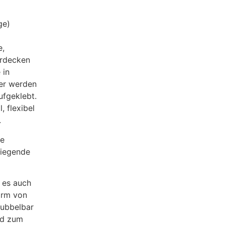
ge)
e,
erdecken
 in
ber werden
ufgeklebt.
, flexibel
.
ie
liegende
 es auch
orm von
rubbelbar
ld zum