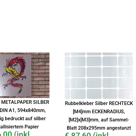
 METALPAPER SILBER
Rubbelkleber Silber RECHTECK
DIN A1, 594x840mm,
[M4]mm ECKENRADIUS,
ig bedruckt auf silber
[M2]x[M3]mm, auf Sammel-
allisiertem Papier
Blatt 208x295mm angestanzt
,00
(inkl.
€
87,60
(inkl.