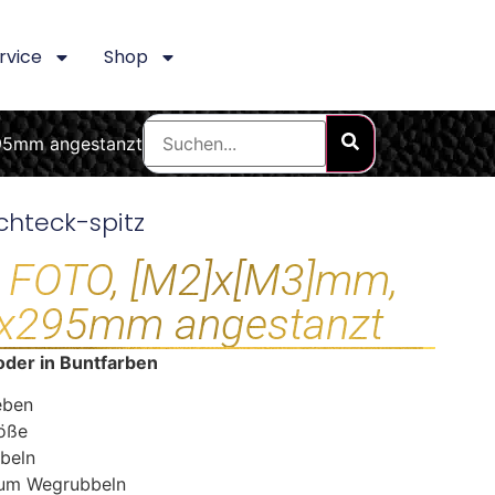
rvice
Shop
295mm angestanzt
chteck-spitz
r FOTO, [M2]x[M3]mm,
08x295mm angestanzt
oder in Buntfarben
eben
röße
beln
zum Wegrubbeln