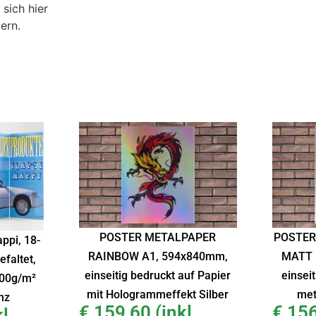
sich hier
ern.
POSTER METALPAPER
POSTER
ppi, 18-
RAINBOW A1, 594x840mm,
MATT 
faltet,
einseitig bedruckt auf Papier
einseit
00g/m²
mit Hologrammeffekt Silber
met
nz
€
159,60
(inkl.
€
156
l.