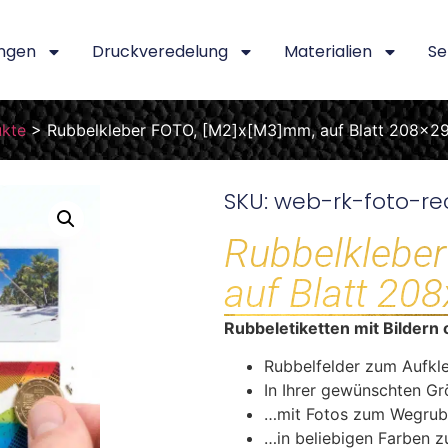
ngen
Druckveredelung
Materialien
Se
ukte
>
Rubbelkleber FOTO, [M2]x[M3]mm, auf Blatt 208x
SKU: web-rk-foto-re
Rubbelklebe
auf Blatt 2
Rubbeletiketten mit Bildern 
Rubbelfelder zum Aufkl
In Ihrer gewünschten G
…mit Fotos zum Wegrub
…in beliebigen Farben 