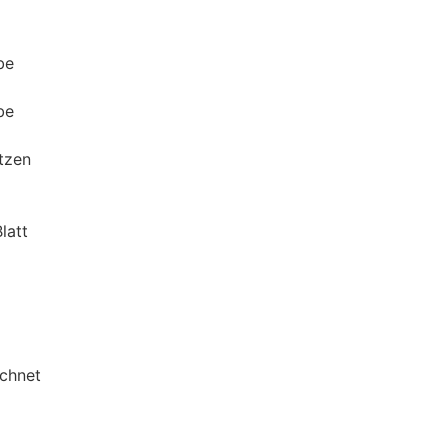
be
be
tzen
latt
chnet