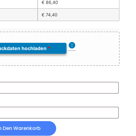
€
86,40
€
74,40
uckdaten hochladen
*
n Den Warenkorb