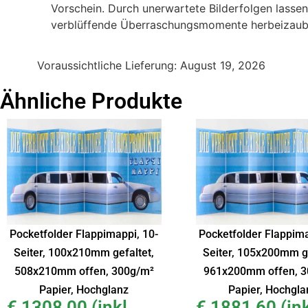
Vorschein. Durch unerwartete Bilderfolgen lassen 
verblüffende Überraschungsmomente herbeizaub
Voraussichtliche Lieferung:
August 19, 2026
Ähnliche Produkte
Pocketfolder Flappimappi, 10-
Pocketfolder Flappima
Seiter, 100x210mm gefaltet,
Seiter, 105x200mm ge
508x210mm offen, 300g/m²
961x200mm offen, 3
Papier, Hochglanz
Papier, Hochgla
€
1308,00
(inkl.
€
1881,60
(ink